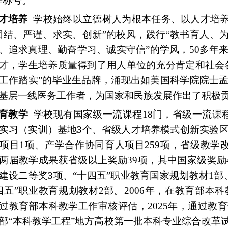
等称号。
才培养
学校始终以立德树人为根本任务、以人才培养
团结、严谨、求实、创新”的校风，践行“教书育人、
、追求真理、勤奋学习、诚实守信”的学风，50多年
才，学生培养质量得到了用人单位的充分肯定和社会
工作踏实”的毕业生品牌，涌现出如美国科学院院士
基层一线医务工作者，为国家和民族发展作出了积极
育教学
学校现有国家级一流课程18门，省级一流课程
实习（实训）基地3个、省级人才培养模式创新实验区
项目1项、产学合作协同育人项目259项，省级教学
两届教学成果获省级以上奖励39项，其中国家级奖励
建设二等奖3项、“十四五”职业教育国家规划教材1
四五”职业教育规划教材2部。2006年，在教育部本科
过教育部本科教学工作审核评估，2025年，通过教
部“本科教学工程”地方高校第一批本科专业综合改革