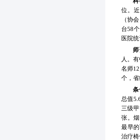
科
位。近
（协会
台58
医院统
师
人。有
名师1
个，省
条
总值5
三级甲
张。烟
最早的
治疗椅