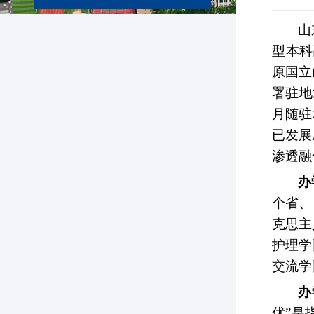
山
型本科
原国立
署驻地
月随驻
已发展
渗透融
办
个省、
克思主
护理学
交流学
办
优”是