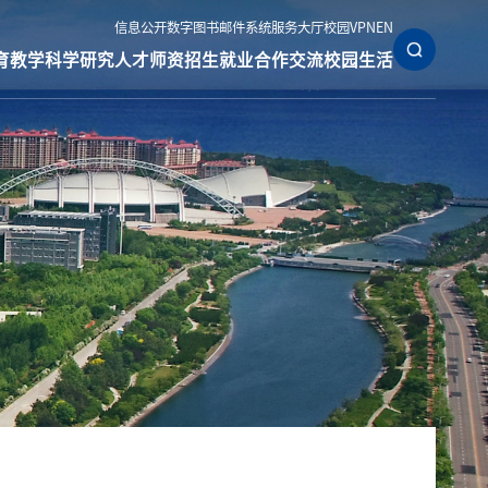
信息公开
数字图书
邮件系统
服务大厅
校园VPN
EN
育教学
科学研究
人才师资
招生就业
合作交流
校园生活