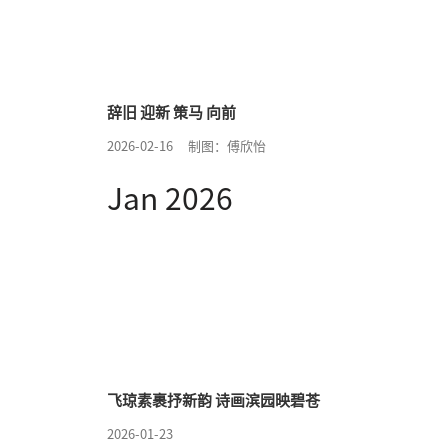
辞旧 迎新 策马 向前
2026-02-16
制图：傅欣怡
Jan 2026
飞琼素裹抒新韵 诗画滨园映碧苍
2026-01-23