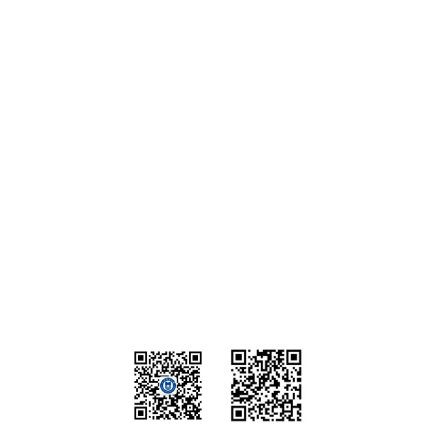
烟台校区：山东省烟台市莱山区港城东大街318号
邮编：264003
滨州校区：山东省滨州市滨城区黄河三路522号
邮编：256603
友情链接
中华人民共和国教育部
中华人民共和国国家卫生健康委员会
山东省教育厅(省委教育工委)
山东省卫生健康委员会(山东省中医药管理局)
学校官方微信
学校接诉即办系统