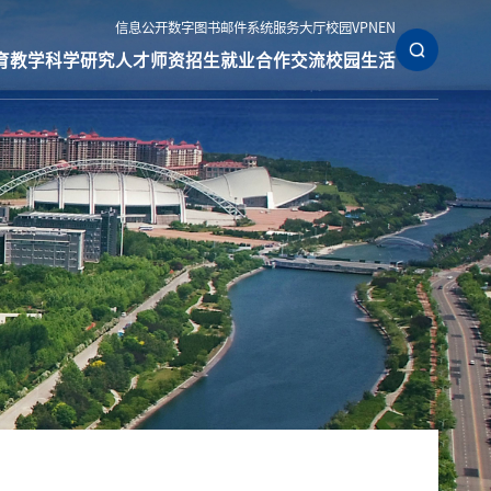
信息公开
数字图书
邮件系统
服务大厅
校园VPN
EN
育教学
科学研究
人才师资
招生就业
合作交流
校园生活