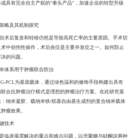
形成具有完全自主产权的
“拳头产品”，加速企业的转型升级
策略及其机制探究
但术后复发和转移仍然是导致高死亡率的主要原因。手术切
之术中创伤性操作，术后炎症是主要并发症之一。如何防止
解决的问题。
米体系用于肿瘤联合防治
EG-PCL为基底载体，通过绿色温和的修饰手段构建出具有
的联合抗肿瘤治疗模式是理想的肿瘤治疗方案。在此研究基
：纳米凝胶、载纳米铁/烷基自由基生成剂的复合纳米载体
抗肿瘤效果。
键技术
是临床亟需解决的重点和难点问题，以壳聚糖与硅酮这两种