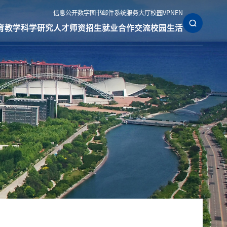
信息公开
数字图书
邮件系统
服务大厅
校园VPN
EN
育教学
科学研究
人才师资
招生就业
合作交流
校园生活