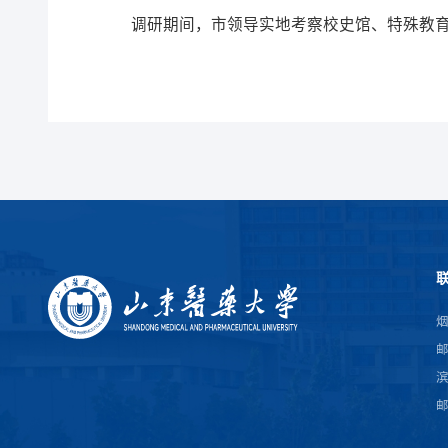
调研期间，市领导实地考察校史馆、特殊教
烟
邮
滨
邮