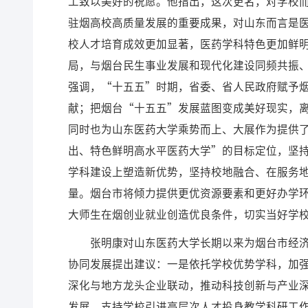
工致以美好的祝愿。
他指出，这次更名，对学校
驻烟高校高质量发展的重要成果，对山东而言是
校人才培育成效更加显著，医药学科特色更加鲜
局，与烟台民生事业发展和现代化建设同频共振
强调，“十五五”时期，省委、省人民政府赋予
献；把烟台“十五五”发展蓝图变成美好现实，
同时也为山东医药大学乘势而上、大展作为提供
出、特色鲜明高水平医药大学”的目标定位，坚
学科建设上塑造新优势，坚持校地融合、在服务
量。烟台市将倾力提供更优资源要素和更好办学
大师生在烟创业就业创造优良条件，切实当好学
张明康对山东医药大学长期以来为烟台市经
协同发展提出建议：一是依托学校优势学科，加强
深化与地方龙头企业联动，推动科技创新与产业
发展，支持学校引进高层次人才投身教学科研工