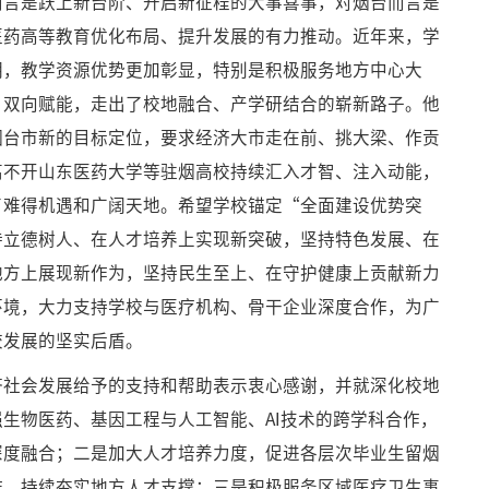
而言是跃上新台阶、开启新征程的大事喜事，对烟台而言是
医药高等教育优化布局、提升发展的有力推动。近年来，学
明，教学资源优势更加彰显，特别是积极服务地方中心大
、双向赋能，走出了校地融合、产学研结合的崭新路子。他
烟台市新的目标定位，要求经济大市走在前、挑大梁、作贡
离不开山东医药大学等驻烟高校持续汇入才智、注入动能，
了难得机遇和广阔天地。希望学校锚定“全面建设优势突
持立德树人、在人才培养上实现新突破，坚持特色发展、在
地方上展现新作为，坚持民生至上、在守护健康上贡献新力
环境，大力支持学校与医疗机构、骨干企业深度合作，为广
校发展的坚实后盾。
济社会发展给予的支持和帮助表示衷心感谢，并就深化校地
生物医药、基因工程与人工智能、AI技术的跨学科合作，
深度融合；二是加大人才培养力度，促进各层次毕业生留烟
作，持续夯实地方人才支撑；三是积极服务区域医疗卫生事