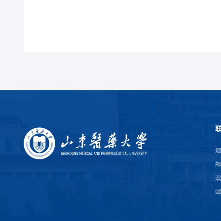
烟
邮
滨
邮