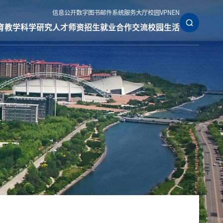
信息公开
数字图书
邮件系统
服务大厅
校园VPN
EN
育教学
科学研究
人才师资
招生就业
合作交流
校园生活