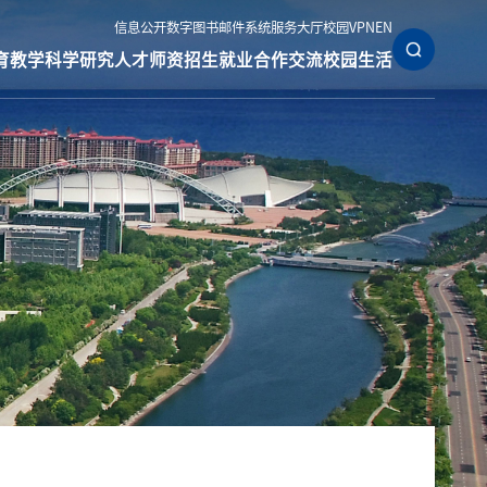
信息公开
数字图书
邮件系统
服务大厅
校园VPN
EN
育教学
科学研究
人才师资
招生就业
合作交流
校园生活