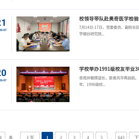
校领导带队赴奥奇医学检验
21
7月14日-17日，党委委员、副校
26-07
学烟台研究院...
学校举办1991级校友毕业3
20
杏苑卅载情谊长，医者风华再启航。7
26-07
年、1996级校...
4
上页
1
2
3
4
5
643
下
条
. . .