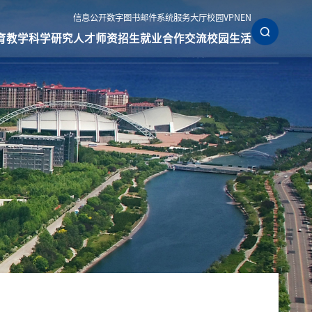
信息公开
数字图书
邮件系统
服务大厅
校园VPN
EN
育教学
科学研究
人才师资
招生就业
合作交流
校园生活