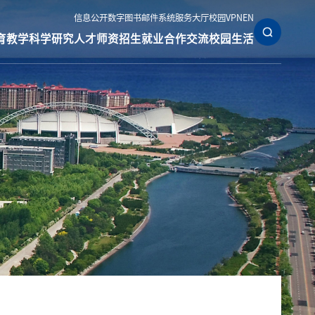
信息公开
数字图书
邮件系统
服务大厅
校园VPN
EN
育教学
科学研究
人才师资
招生就业
合作交流
校园生活