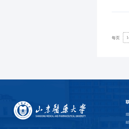
1
每页
烟
邮