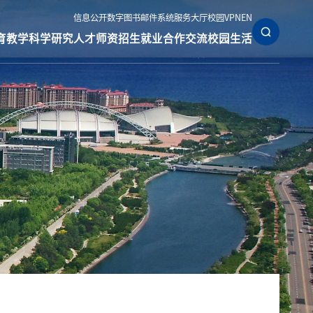
信息公开
数字图书
邮件系统
服务大厅
校园VPN
EN
育教学
科学研究
人才师资
招生就业
合作交流
校园生活