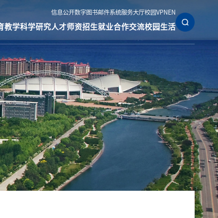
信息公开
数字图书
邮件系统
服务大厅
校园VPN
EN
育教学
科学研究
人才师资
招生就业
合作交流
校园生活