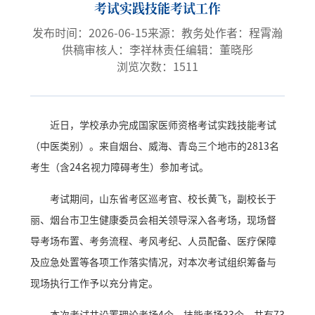
考试实践技能考试工作
发布时间：2026-06-15
来源：教务处
作者：程霄瀚
供稿审核人：李祥林
责任编辑：董晓彤
浏览次数：
1511
近日，学校承办完成国家医师资格考试实践技能考试
（中医类别）。来自烟台、威海、青岛三个地市的2813名
考生（含24名视力障碍考生）参加考试。
考试期间，山东省考区巡考官、校长黄飞，副校长于
丽、烟台市卫生健康委员会相关领导深入各考场，现场督
导考场布置、考务流程、考风考纪、人员配备、医疗保障
及应急处置等各项工作落实情况，对本次考试组织筹备与
现场执行工作予以充分肯定。
本次考试共设置理论考场4个、技能考场33个，共有73