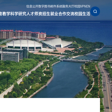
信息公开
数字图书
邮件系统
服务大厅
校园VPN
EN
育教学
科学研究
人才师资
招生就业
合作交流
校园生活