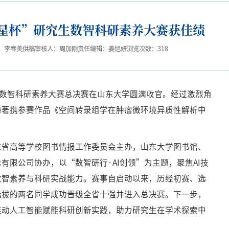
星杯”研究生数智科研素养大赛获佳绩
：李春美
供稿审核人：周加刚
责任编辑：姜旭妍
浏览次数：
318
生数智科研素养大赛总决赛在山东大学圆满收官。经过激烈角
海著携参赛作品《空间转录组学在肿瘤微环境异质性解析中
东省高等学校图书情报工作委员会主办，山东大学图书馆、
限公司协办，以“数智研行·AI创领”为主题，聚焦AI技
数智素养与科研实战能力。赛事自启动以来，历经初赛、选
选拔的两名同学成功晋级全省十强并进入总决赛。下一步，
推动人工智能赋能科研创新实践，助力研究生在学术探索中