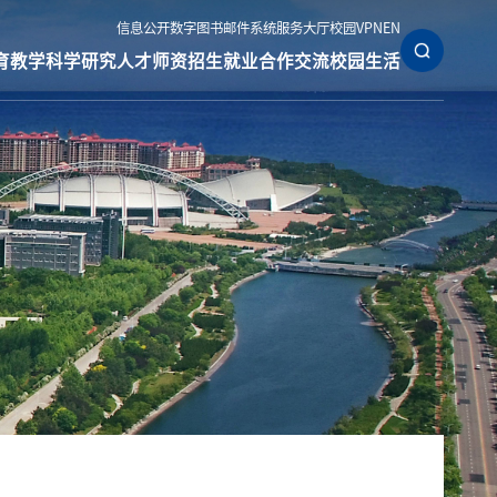
信息公开
数字图书
邮件系统
服务大厅
校园VPN
EN
育教学
科学研究
人才师资
招生就业
合作交流
校园生活