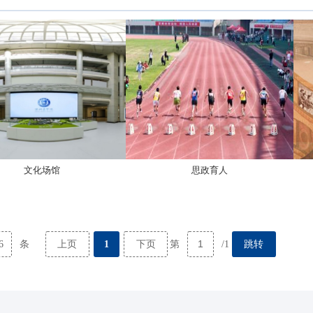
文化场馆
思政育人
6
上页
1
下页
跳转
条
第
/1